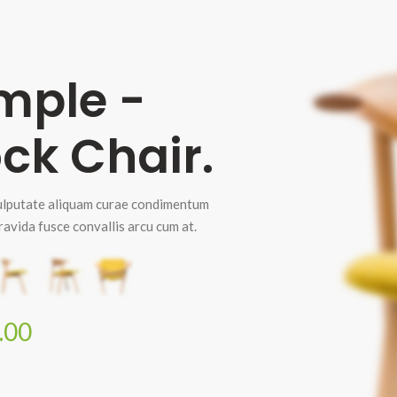
mple -
ck Chair.
lputate aliquam curae condimentum
avida fusce convallis arcu cum at.
.00