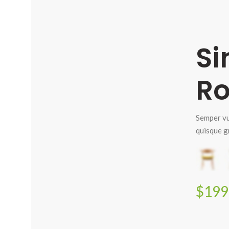
Si
Ro
Semper vu
quisque gr
$199